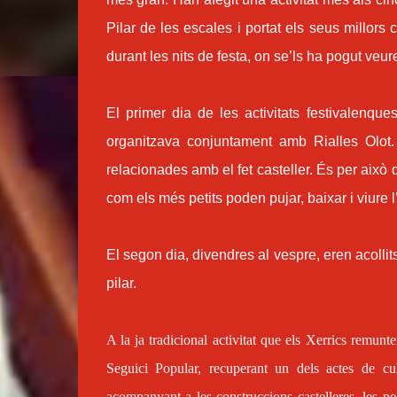
Pilar de les escales i portat els seus millors
durant les nits de festa, on se’ls ha pogut veure 
El primer dia de les activitats festivalenqu
organitzava conjuntament amb Rialles Olot.
relacionades amb el fet casteller. És per això 
com els més petits poden pujar, baixar i viure l
El segon dia, divendres al vespre, eren acoll
pilar.
A la ja tradicional activitat que els Xerrics remunt
Seguici Popular, recuperant un dels actes de cul
acompanyant a les construccions castelleres, les pece