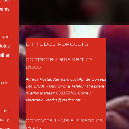
sents
s que
Entrades populars
totes
iliar
Contacteu amb Xerrics
d'Olot
Adreça Postal: Xerrics d'Olot Ap. de Correus
a del
144 17800 - Olot Girona Telèfon: President
(Carles Ibañez): 650177701 Correu
electrònic: xerrics@xerrics.cat
at del
uany,
CONTACTEU AMB ELS XERRICS
toners
D'OLOT