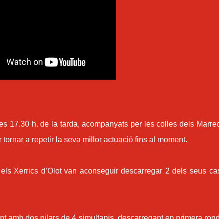
les 17.30 h. de la tarda, acompanyats per les colles dels Marre
 tornar a repetir la seva millor actuació fins al moment.
, els Xerrics d’Olot van aconseguir descarregar 2 dels seus cas
ant amb dos pilars de 4 simultanis, descarregant en primera ron