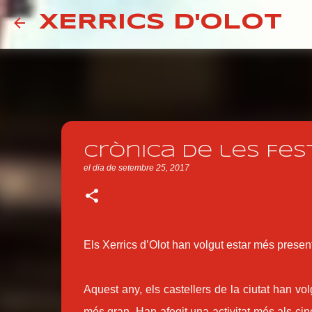
XERRICS D'OLOT
Crònica de les Fest
el dia
de setembre 25, 2017
Els Xerrics d’Olot han volgut estar més presen
Aquest any, els castellers de la ciutat han v
més gran. Han afegit una activitat més als cin