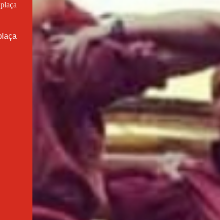
 plaça
plaça