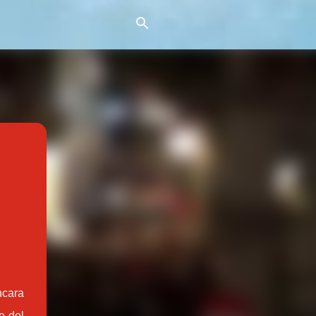
ncara
e del