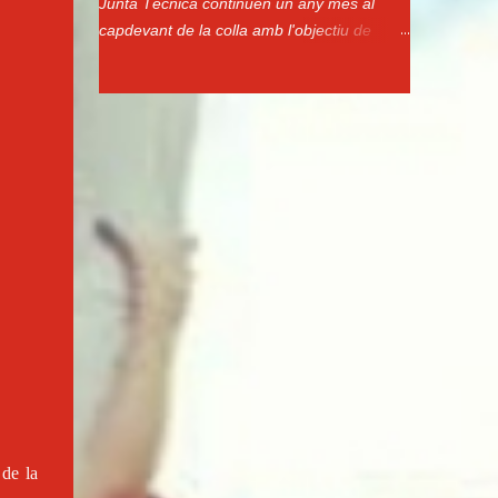
Junta Técnica continuen un any més al
capdevant de la colla amb l'objectiu de
continuar aixecant castells a les places. Us
presentem com queden constituits els
òrgans de govern per a aquest any: CO-
CAP DE COLLA Pep Gil CO-CAP DE COLLA
Pep Mora PRESIDENTA Montse Martí
JUNTA DIRECTIVA JUNTA TÈCNICA VICE-
PRESIDENTA Fina Teixidó PINYES Mark
Riera SECRETARIA Ester Ayats Lluís Font
TRESORERA Dolors Xifre Pere Simón
VOCALS TRONCS Miquel Olivet Montse
Bonilla MAINADA Carles Salud Marisol
Gonzalez Judith Martin Ana Cornet Eider
Sánchez Santi Silva
 de la