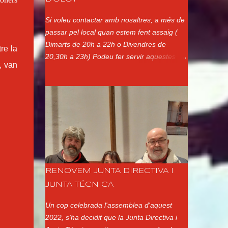
Si voleu contactar amb nosaltres, a més de
passar pel local quan estem fent assaig (
Dimarts de 20h a 22h o Divendres de
re la
20,30h a 23h) Podeu fer servir aquestes
, van
altres vies: Adreça Postal: Xerrics d'Olot Ap.
de Correus 144 17800 - Olot Girona
Telèfon: Presidenta (Ester Ayats):
650177701 Correu electrònic:
xerrics@xerrics.cat Xarxes Socials:
@xerricsolot a Instagram Xerrics Olot a
Facebook @XerricsOlot a Twitter
RENOVEM JUNTA DIRECTIVA I
JUNTA TÉCNICA
Un cop celebrada l'assemblea d'aquest
2022, s'ha decidit que la Junta Directiva i