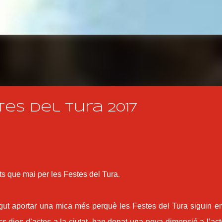
Salta al contingut principal
es del Tura 2017
ts que mai per les Festes del Tura.
olgut aportar una mica més perquè les Festes del Tura siguin e
cs dies d’actes a la ciutat, han donat una nova dimensió a l’act