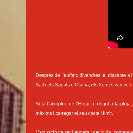
Després de l’eufòric divendres, el dissabte a 
Salt i els Sagals d’Osona, els Xerrics van voler
Sota l’aixopluc de l’Hospici, degut a la pluja
màxims i carregar el seu castell límit.
L’actuació va ser lleugera i decidida, començ