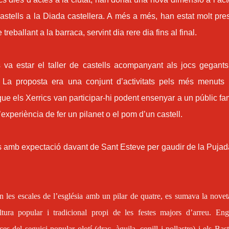
 castells a la Diada castellera. A més a més, han estat molt pre
treballant a la barraca, servint dia rere dia fins al final.
es va estar el taller de castells acompanyant als jocs gegant
 La proposta era una conjunt d’activitats pels més menuts 
que els Xerrics van participar-hi podent ensenyar a un públic fam
’experiència de fer un pilanet o el pom d’un castell.
its amb expectació davant de Sant Esteve per gaudir de la Pujad
en les escales de l’església amb un pilar de quatre, es sumava la novet
tura popular i tradicional propi de les festes majors d’arreu. Eng
s del seguici popular olotí (drac, àguila, conill i pollastre) i els Bas