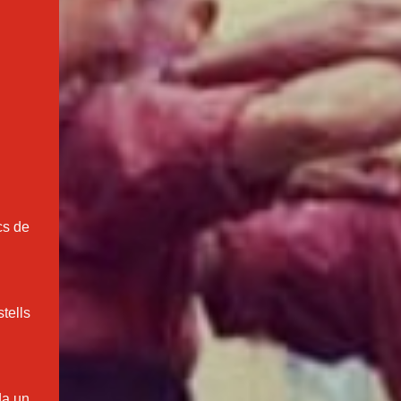
cs de
tells
da un