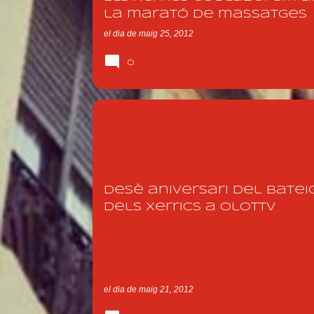
la marató de massatges
el dia
de maig 25, 2012
0
NOTICIA 2012
Desè aniversari del Batei
dels Xerrics a OlotTV
el dia
de maig 21, 2012