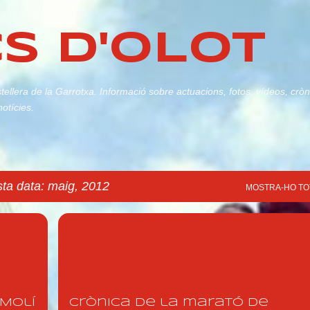
Salta al contingut principal
S D'OLOT
stellera de la Garrotxa. Informació sobre actuacions, fotos, vídeos, crò
notícies.
sta data: maig, 2012
MOSTRA-HO TO
FOTOS 2012
RELAT 2012
 Molí
Crònica de la marató de