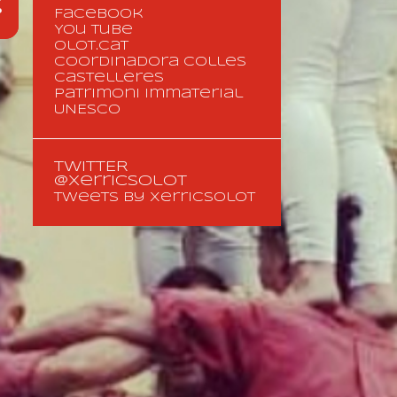
Facebook
You Tube
olot.cat
coordinadora colles
castelleres
Patrimoni immaterial
UNESCO
TWITTER
@XerricsOlot
Tweets by XerricsOlot