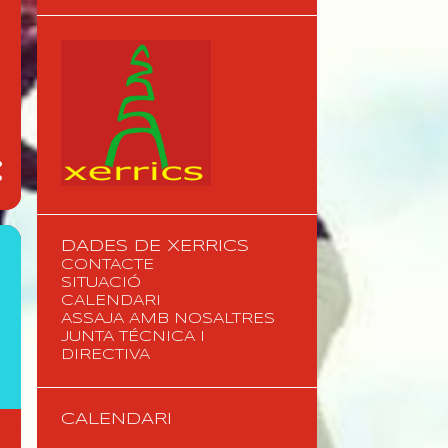
DADES DE XERRICS
CONTACTE
SITUACIÓ
CALENDARI
ASSAJA AMB NOSALTRES
JUNTA TÉCNICA I
DIRECTIVA
CALENDARI
l