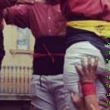
1
2
2
3
4
1
1
1
1