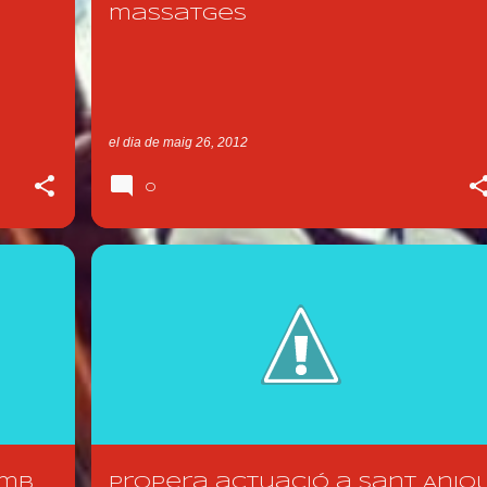
massatges
el dia
de maig 26, 2012
0
NOTICIA 2012
amb
Propera actuació a Sant Anio