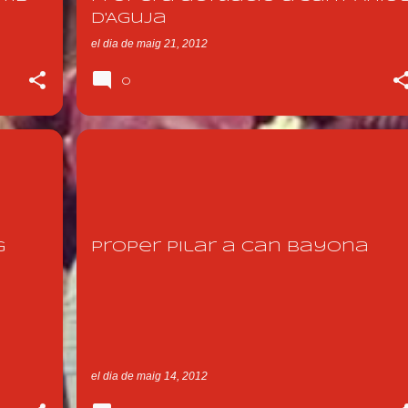
d'Aguja
el dia
de maig 21, 2012
0
NOTICIA 2012
g
Proper pilar a Can Bayona
el dia
de maig 14, 2012