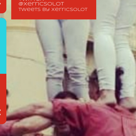
@XerricsOlot
Tweets by XerricsOlot