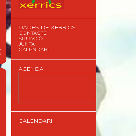
DADES DE XERRICS
CONTACTE
SITUACIÓ
JUNTA
CALENDARI
AGENDA
CALENDARI