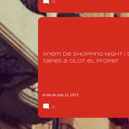
0
ACTUACIÓ 2013
BOTIGUERS
CASTELLS
Anem de Shopping Night i 
tapes a Olot el proper
dissabte?
el dia
de juny 12, 2013
0