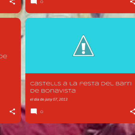
0
+
5
BONAVISTA
CASTELLS
NOTICIA 2013
+
XERRICS D'OLOT
de
Castells a la festa del barri
de Bonavista
el dia
de juny 07, 2013
0