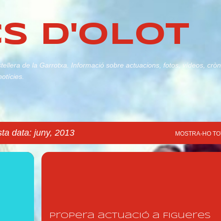
Salta al contingut principal
S D'OLOT
stellera de la Garrotxa. Informació sobre actuacions, fotos, vídeos, crò
notícies.
ta data: juny, 2013
MOSTRA-HO TO
OT
CASTELLERS DE BADALONA
+
3
Propera actuació a Figueres