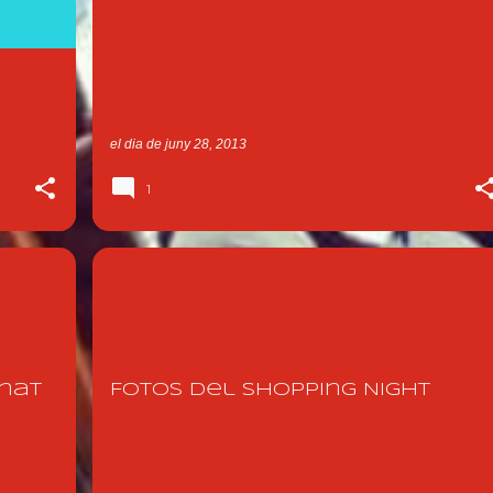
el dia
de juny 28, 2013
1
+
ACTUACIÓ 2013
FOTOS 2013
SHOPPING NIGHT
+
XERRICS D'OLOT
rnat
Fotos del Shopping Night