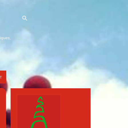
niques,
T