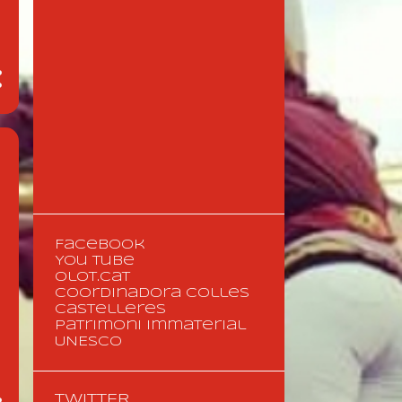
Facebook
You Tube
olot.cat
coordinadora colles
castelleres
Patrimoni immaterial
UNESCO
TWITTER