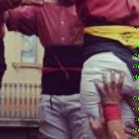
2
2
3
4
1
1
1
1
2