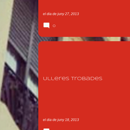
el dia
de juny 27, 2013
0
SHOPPING NIGHT
ULLERES
XERRICS D'OLOT
Ulleres trobades
el dia
de juny 18, 2013