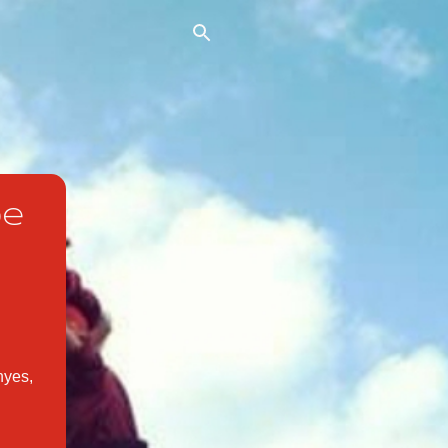
de
nyes,