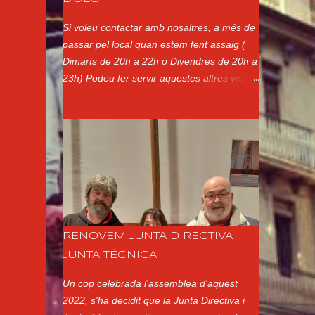
Si voleu contactar amb nosaltres, a més de
passar pel local quan estem fent assaig (
Dimarts de 20h a 22h o Divendres de 20h a
23h) Podeu fer servir aquestes altres vies:
Adreça Postal: Xerrics d'Olot Ap. de Correus
144 17800 - Olot Girona Telèfon:
Presidenta (Montse Martí): 650177701
Correu electrònic: xerrics@xerrics.cat
Xarxes Socials: @xerricsolot a Instagram
Xerrics Olot a Facebook @XerricsOlot a
Twitter
RENOVEM JUNTA DIRECTIVA I
JUNTA TÉCNICA
Un cop celebrada l'assemblea d'aquest
2022, s'ha decidit que la Junta Directiva i