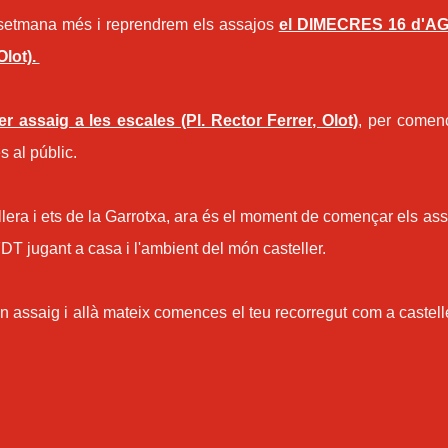
etmana més i reprendrem els assajos
el DIMECRES 16 d'A
Olot).
assaig a les escales (Pl. Rector Ferrer, Olot)
, per comen
s al públic.
llera i ets de la Garrotxa, ara és el moment de començar els ass
DT jugant a casa i l'ambient del món casteller.
n assaig i allà mateix comences el teu recorregut com a castell