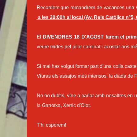
Recordem que romandrem de vacances una s
a les 20:00h al local (Av. Reis Catòlics nº5, 
E
l DIVENDRES 18 D'AGOST farem el primer 
veure mides pel pilar caminat i acostar-nos mé
Si mai has volgut formar part d'una colla caste
Viuras els assajos més intensos, la diada de F
No ho dubtis, vine a parlar amb nosaltres en u
la Garrotxa, Xerric d'Olot.
T'hi esperem!