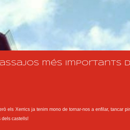
Salta al contingut principal
assajos més importants 
 els Xerrics ja tenim mono de tornar-nos a enfilar, tancar pi
s dels castells!