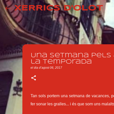
XERRICS D'OLOT
Una setmana pels 
la temporada
el dia
d’agost 06, 2017
Tan sols portem una setmana de vacances, però
fer sonar les gralles... i és que som uns malalt