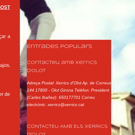
GOST
çar a
Entrades populars
Contacteu amb Xerrics
ajos.
d'Olot
Adreça Postal: Xerrics d'Olot Ap. de Correus
144 17800 - Olot Girona Telèfon: President
er de
(Carles Ibañez): 650177701 Correu
electrònic: xerrics@xerrics.cat
CONTACTEU AMB ELS XERRICS
D'OLOT