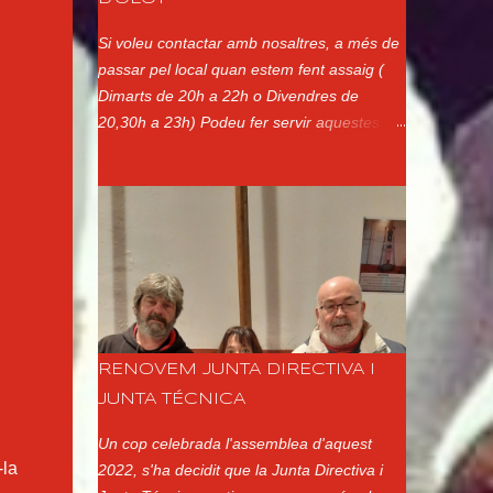
Si voleu contactar amb nosaltres, a més de
passar pel local quan estem fent assaig (
Dimarts de 20h a 22h o Divendres de
20,30h a 23h) Podeu fer servir aquestes
altres vies: Adreça Postal: Xerrics d'Olot Ap.
de Correus 144 17800 - Olot Girona
Telèfon: Presidenta (Ester Ayats):
650177701 Correu electrònic:
xerrics@xerrics.cat Xarxes Socials:
@xerricsolot a Instagram Xerrics Olot a
Facebook @XerricsOlot a Twitter
RENOVEM JUNTA DIRECTIVA I
JUNTA TÉCNICA
Un cop celebrada l'assemblea d'aquest
-la
2022, s'ha decidit que la Junta Directiva i