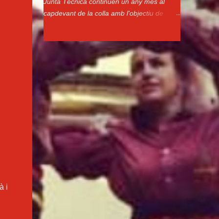
Junta Técnica continuen un any més al
capdevant de la colla amb l'objectiu de
continuar aixecant castells a les places. Us
presentem com queden constituits els
òrgans de govern per a aquest any: CO-
CAP DE COLLA Pep Gil CO-CAP DE COLLA
Pep Mora PRESIDENTA Montse Martí
JUNTA DIRECTIVA JUNTA TÈCNICA VICE-
PRESIDENTA Fina Teixidó PINYES Mark
Riera SECRETARIA Ester Ayats Lluís Font
TRESORERA Dolors Xifre Pere Simón
VOCALS TRONCS Miquel Olivet Montse
Bonilla MAINADA Carles Salud Marisol
Gonzalez Judith Martin Ana Cornet Eider
Sánchez Santi Silva
à i