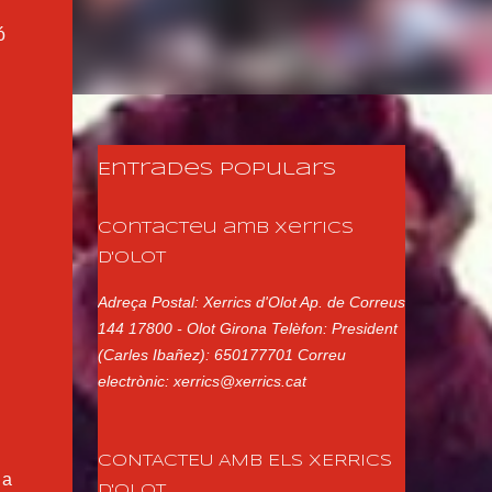
ó
Entrades populars
Contacteu amb Xerrics
d'Olot
Adreça Postal: Xerrics d'Olot Ap. de Correus
144 17800 - Olot Girona Telèfon: President
(Carles Ibañez): 650177701 Correu
electrònic: xerrics@xerrics.cat
CONTACTEU AMB ELS XERRICS
 a
D'OLOT