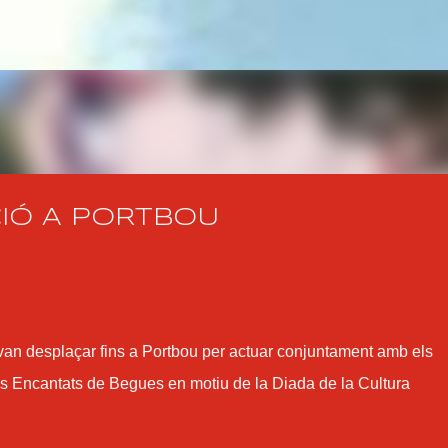
Salta al contingut principal
CIÓ A PORTBOU
 van desplaçar fins a Portbou per actuar conjuntament amb els
els Encantats de Begues en motiu de la Diada de la Cultura