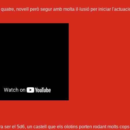
atre, novell però segur amb molta il·lusió per iniciar l'actuaci
 va ser el 5d6, un castell que els olotins porten rodant molts cops