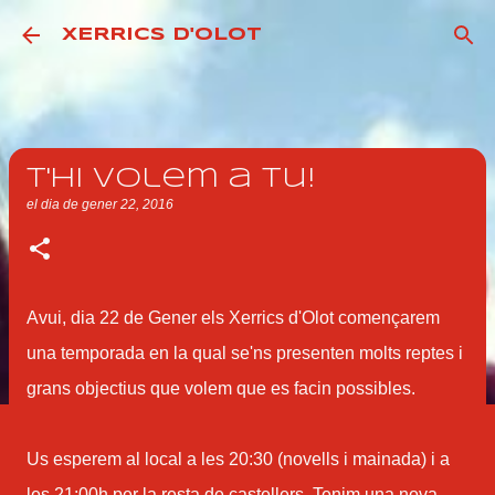
Salta al contingut principal
XERRICS D'OLOT
T'hi volem a tu!
el dia
de gener 22, 2016
Avui, dia 22 de Gener els Xerrics d'Olot començarem
una temporada en la qual se'ns presenten molts reptes i
grans objectius que volem que es facin possibles.
Us esperem al local a les 20:30 (novells i mainada) i a
les 21:00h per la resta de castellers. Tenim una nova