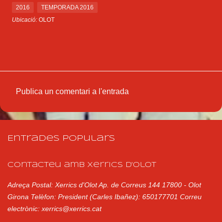
2016
TEMPORADA 2016
Ubicació:
OLOT
Publica un comentari a l'entrada
C
o
m
Entrades populars
e
n
Contacteu amb Xerrics d'Olot
t
Adreça Postal: Xerrics d'Olot Ap. de Correus 144 17800 - Olot
a
Girona Telèfon: President (Carles Ibañez): 650177701 Correu
r
electrònic: xerrics@xerrics.cat
i