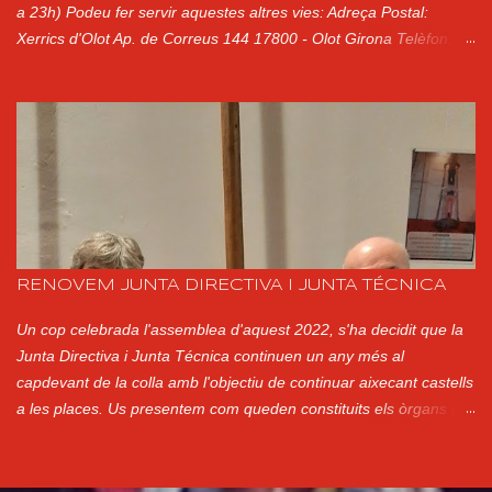
a 23h) Podeu fer servir aquestes altres vies: Adreça Postal:
Xerrics d'Olot Ap. de Correus 144 17800 - Olot Girona Telèfon:
Presidenta (Ester Ayats): 650177701 Correu electrònic:
xerrics@xerrics.cat Xarxes Socials: @xerricsolot a Instagram
Xerrics Olot a Facebook @XerricsOlot a Twitter
RENOVEM JUNTA DIRECTIVA I JUNTA TÉCNICA
Un cop celebrada l'assemblea d'aquest 2022, s'ha decidit que la
Junta Directiva i Junta Técnica continuen un any més al
capdevant de la colla amb l'objectiu de continuar aixecant castells
a les places. Us presentem com queden constituits els òrgans de
govern per a aquest any: CO-CAP DE COLLA Pep Gil CO-CAP DE
COLLA Pep Mora PRESIDENTA Montse Martí JUNTA DIRECTIVA
JUNTA TÈCNICA VICE-PRESIDENTA Fina Teixidó PINYES Mark