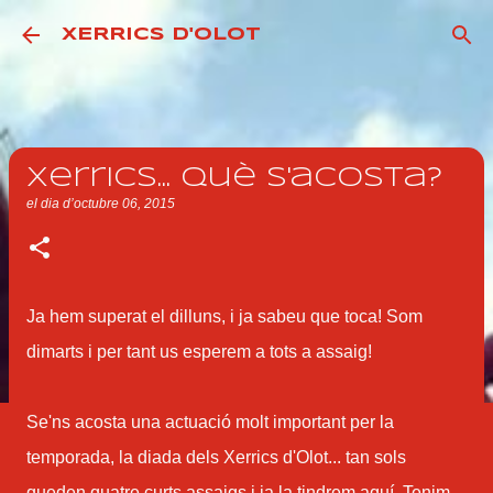
Salta al contingut principal
XERRICS D'OLOT
Xerrics... què s'acosta?
el dia
d’octubre 06, 2015
Ja hem superat el dilluns, i ja sabeu que toca! Som
dimarts i per tant us esperem a tots a assaig!
Se'ns acosta una actuació molt important per la
temporada, la diada dels Xerrics d'Olot... tan sols
queden quatre curts assaigs i ja la tindrem aquí. Tenim