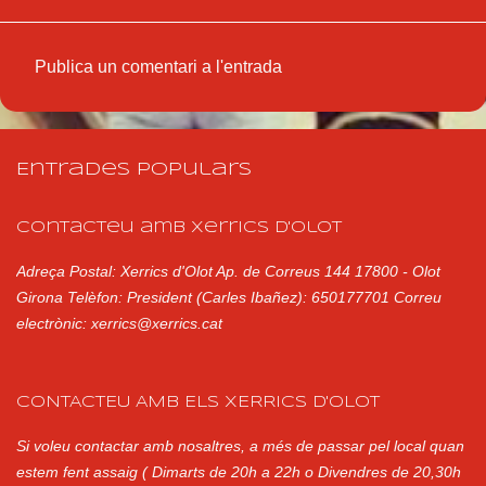
Publica un comentari a l'entrada
C
o
m
Entrades populars
e
n
Contacteu amb Xerrics d'Olot
t
Adreça Postal: Xerrics d'Olot Ap. de Correus 144 17800 - Olot
a
Girona Telèfon: President (Carles Ibañez): 650177701 Correu
r
electrònic: xerrics@xerrics.cat
i
s
CONTACTEU AMB ELS XERRICS D'OLOT
Si voleu contactar amb nosaltres, a més de passar pel local quan
estem fent assaig ( Dimarts de 20h a 22h o Divendres de 20,30h