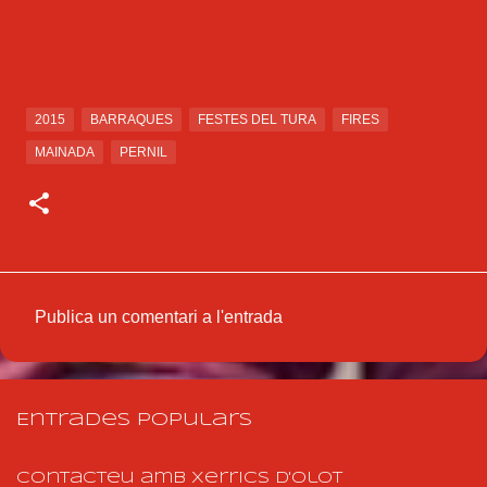
2015
BARRAQUES
FESTES DEL TURA
FIRES
MAINADA
PERNIL
Publica un comentari a l'entrada
C
o
m
Entrades populars
e
n
Contacteu amb Xerrics d'Olot