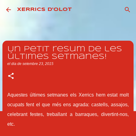
Salta al contingut principal
XERRICS D'OLOT
Un petit resum de les
últimes setmanes!
el dia
de setembre 23, 2015
Aquestes últimes setmanes els Xerrics hem estat molt
ocupats fent el que més ens agrada: castells, assajos,
celebrant festes, treballant a barraques, divertint-nos,
etc.