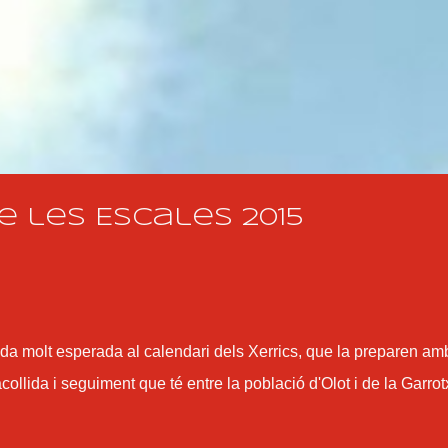
Salta al contingut principal
e les Escales 2015
ada molt esperada al calendari dels Xerrics, que la preparen am
ollida i seguiment que té entre la població d'Olot i de la Garrot