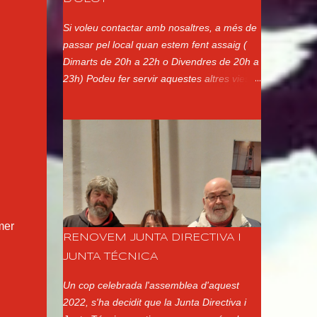
Si voleu contactar amb nosaltres, a més de
passar pel local quan estem fent assaig (
Dimarts de 20h a 22h o Divendres de 20h a
23h) Podeu fer servir aquestes altres vies:
Adreça Postal: Xerrics d'Olot Ap. de Correus
144 17800 - Olot Girona Telèfon:
Presidenta (Montse Martí): 650177701
Correu electrònic: xerrics@xerrics.cat
Xarxes Socials: @xerricsolot a Instagram
Xerrics Olot a Facebook @XerricsOlot a
Twitter
mer
RENOVEM JUNTA DIRECTIVA I
JUNTA TÉCNICA
Un cop celebrada l'assemblea d'aquest
2022, s'ha decidit que la Junta Directiva i