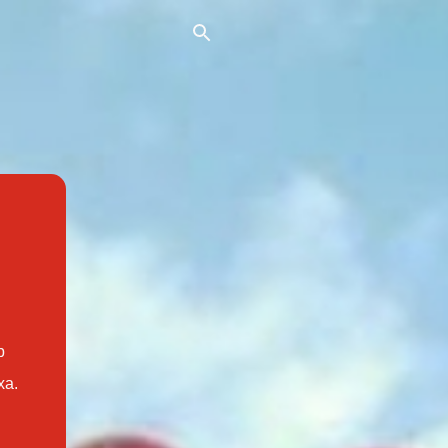
b
xa.