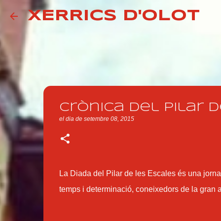
XERRICS D'OLOT
Crònica del Pilar d
el dia
de setembre 08, 2015
La Diada del Pilar de les Escales és una jorn
temps i determinació, coneixedors de la gran ac