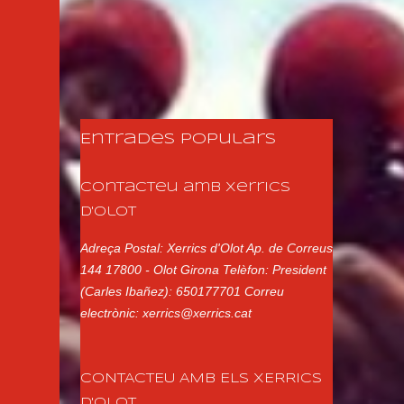
Entrades populars
Contacteu amb Xerrics
d'Olot
Adreça Postal: Xerrics d'Olot Ap. de Correus
144 17800 - Olot Girona Telèfon: President
(Carles Ibañez): 650177701 Correu
electrònic: xerrics@xerrics.cat
CONTACTEU AMB ELS XERRICS
D'OLOT