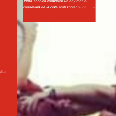
Junta Técnica continuen un any més al
capdevant de la colla amb l'objectiu de
continuar aixecant castells a les places. Us
presentem com queden constituits els
òrgans de govern per a aquest any: CO-
CAP DE COLLA Pep Gil CO-CAP DE COLLA
Pep Mora PRESIDENTA Montse Martí
JUNTA DIRECTIVA JUNTA TÈCNICA VICE-
PRESIDENTA Fina Teixidó PINYES Mark
Riera SECRETARIA Ester Ayats Lluís Font
TRESORERA Dolors Xifre Pere Simón
VOCALS TRONCS Miquel Olivet Montse
olla
Bonilla MAINADA Carles Salud Marisol
Gonzalez Judith Martin Ana Cornet Eider
Sánchez Santi Silva