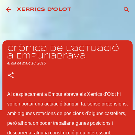
Salta al contingut principal
XERRICS D'OLOT
Crònica de l'actuació
a Empuriabrava
el dia
de maig 18, 2015
Al desplaçament a Empuriabrava els Xerrics d'Olot hi
volien portar una actuació tranquil·la, sense pretensions,
amb algunes rotacions de posicions d'alguns castellers,
però alhora on poder treballar algunes posicions i
descarregar alguna construcció prou interessant.