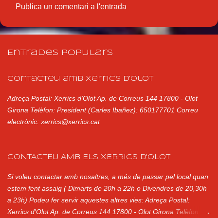
Publica un comentari a l'entrada
C
o
m
Entrades populars
e
n
Contacteu amb Xerrics d'Olot
t
Adreça Postal: Xerrics d'Olot Ap. de Correus 144 17800 - Olot
a
Girona Telèfon: President (Carles Ibañez): 650177701 Correu
r
electrònic: xerrics@xerrics.cat
i
s
CONTACTEU AMB ELS XERRICS D'OLOT
Si voleu contactar amb nosaltres, a més de passar pel local quan
estem fent assaig ( Dimarts de 20h a 22h o Divendres de 20,30h
a 23h) Podeu fer servir aquestes altres vies: Adreça Postal:
Xerrics d'Olot Ap. de Correus 144 17800 - Olot Girona Telèfon: