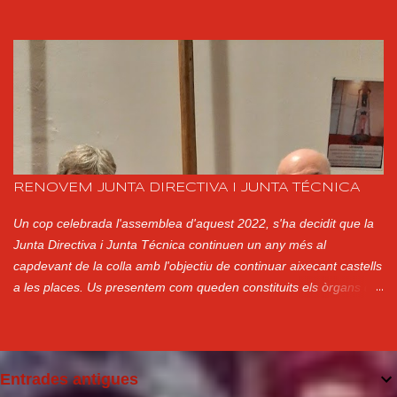
Presidenta (Ester Ayats): 650177701 Correu electrònic:
xerrics@xerrics.cat Xarxes Socials: @xerricsolot a Instagram
Xerrics Olot a Facebook @XerricsOlot a Twitter
RENOVEM JUNTA DIRECTIVA I JUNTA TÉCNICA
Un cop celebrada l'assemblea d'aquest 2022, s'ha decidit que la
Junta Directiva i Junta Técnica continuen un any més al
capdevant de la colla amb l'objectiu de continuar aixecant castells
a les places. Us presentem com queden constituits els òrgans de
govern per a aquest any: CO-CAP DE COLLA Pep Gil CO-CAP DE
COLLA Pep Mora PRESIDENTA Montse Martí JUNTA DIRECTIVA
JUNTA TÈCNICA VICE-PRESIDENTA Fina Teixidó PINYES Mark
Riera SECRETARIA Ester Ayats Lluís Font TRESORERA Dolors
Entrades antigues
Xifre Pere Simón VOCALS TRONCS Miquel Olivet Montse Bonilla