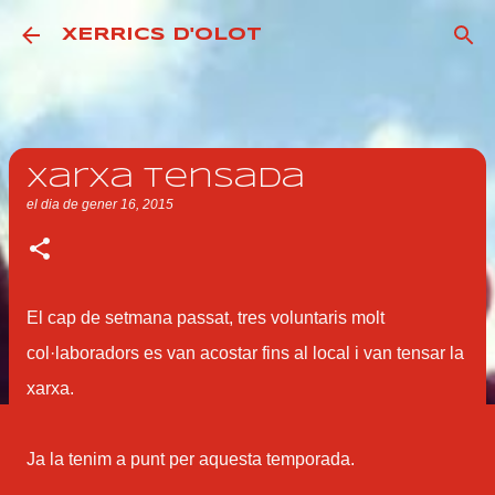
Salta al contingut principal
XERRICS D'OLOT
Xarxa tensada
el dia
de gener 16, 2015
El cap de setmana passat, tres voluntaris molt
col·laboradors es van acostar fins al local i van tensar la
xarxa.
Ja la tenim a punt per aquesta temporada.