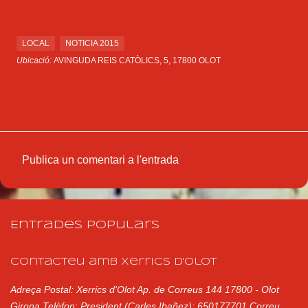
LOCAL
NOTICIA 2015
Ubicació:
AVINGUDA REIS CATÒLICS, 5, 17800 OLOT
Publica un comentari a l'entrada
C
o
m
Entrades populars
e
n
Contacteu amb Xerrics d'Olot
t
Adreça Postal: Xerrics d'Olot Ap. de Correus 144 17800 - Olot
a
Girona Telèfon: President (Carles Ibañez): 650177701 Correu