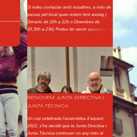
Si voleu contactar amb nosaltres, a més de
passar pel local quan estem fent assaig (
Dimarts de 20h a 22h o Divendres de
20,30h a 23h) Podeu fer servir aquestes
altres vies: Adreça Postal: Xerrics d'Olot Ap.
de Correus 144 17800 - Olot Girona
Telèfon: Presidenta (Ester Ayats):
650177701 Correu electrònic:
xerrics@xerrics.cat Xarxes Socials:
@xerricsolot a Instagram Xerrics Olot a
Facebook @XerricsOlot a Twitter
RENOVEM JUNTA DIRECTIVA I
JUNTA TÉCNICA
Un cop celebrada l'assemblea d'aquest
2022, s'ha decidit que la Junta Directiva i
Junta Técnica continuen un any més al