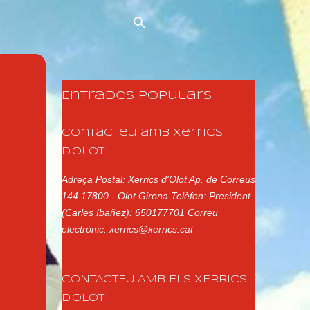
Entrades populars
Contacteu amb Xerrics
d'Olot
Adreça Postal: Xerrics d'Olot Ap. de Correus
144 17800 - Olot Girona Telèfon: President
(Carles Ibañez): 650177701 Correu
electrònic: xerrics@xerrics.cat
CONTACTEU AMB ELS XERRICS
D'OLOT