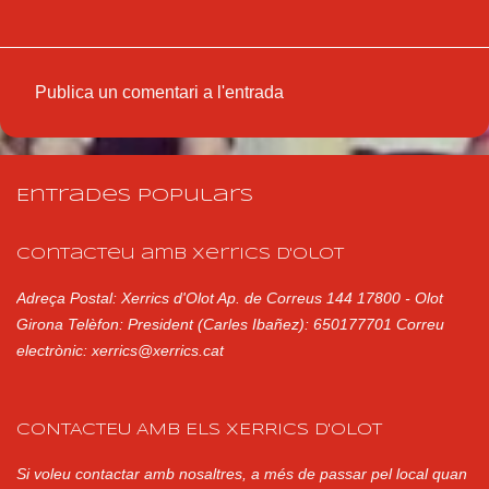
Publica un comentari a l'entrada
C
o
m
Entrades populars
e
n
Contacteu amb Xerrics d'Olot
t
Adreça Postal: Xerrics d'Olot Ap. de Correus 144 17800 - Olot
a
Girona Telèfon: President (Carles Ibañez): 650177701 Correu
r
electrònic: xerrics@xerrics.cat
i
s
CONTACTEU AMB ELS XERRICS D'OLOT
Si voleu contactar amb nosaltres, a més de passar pel local quan