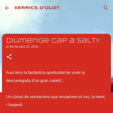
Salta al contingut principal
XERRICS D'OLOT
Diumenge cap a Salt!!
el dia
de juliol 25, 2014
Avui tens la fantàstica oportunitat de viure la
descarregada d'un gran castell...
Un cúmul de sensacions que envaeixen el cos, la ment,
i l'esperit.