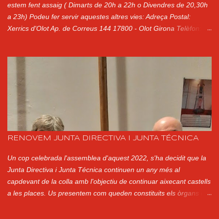
estem fent assaig ( Dimarts de 20h a 22h o Divendres de 20,30h
a 23h) Podeu fer servir aquestes altres vies: Adreça Postal:
Xerrics d'Olot Ap. de Correus 144 17800 - Olot Girona Telèfon:
Presidenta (Ester Ayats): 650177701 Correu electrònic:
xerrics@xerrics.cat Xarxes Socials: @xerricsolot a Instagram
Xerrics Olot a Facebook @XerricsOlot a Twitter
RENOVEM JUNTA DIRECTIVA I JUNTA TÉCNICA
Un cop celebrada l'assemblea d'aquest 2022, s'ha decidit que la
Junta Directiva i Junta Técnica continuen un any més al
capdevant de la colla amb l'objectiu de continuar aixecant castells
a les places. Us presentem com queden constituits els òrgans de
govern per a aquest any: CO-CAP DE COLLA Pep Gil CO-CAP DE
COLLA Pep Mora PRESIDENTA Montse Martí JUNTA DIRECTIVA