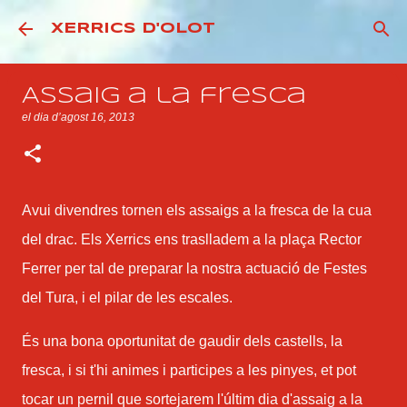
Salta al contingut principal
XERRICS D'OLOT
Assaig a la fresca
el dia
d’agost 16, 2013
Avui divendres tornen els assaigs a la fresca de la cua
del drac. Els Xerrics ens traslladem a la plaça Rector
Ferrer per tal de preparar la nostra actuació de Festes
del Tura, i el pilar de les escales.
És una bona oportunitat de gaudir dels castells, la
fresca, i si t'hi animes i participes a les pinyes, et pot
tocar un pernil que sortejarem l'últim dia d'assaig a la