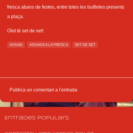
fresca abans de festes, entre totes les butlletes presents
a plaça.
Olot té set de set!
ASSAIG
ASSAIGS A LA FRESCA
SET DE SET
Publica un comentari a l'entrada
C
o
m
Entrades populars
e
n