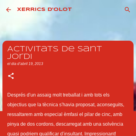
Salta al contingut principal
XERRICS D'OLOT
Activitats de Sant
Jordi
el dia
d’abril 19, 2013
Després d'un assaig molt treballat i amb tots els
objectius que la tècnica s'havia proposat, aconseguits,
ressaltarem amb especial èmfasi el pilar de cinc, amb
pinya de dos cordons, descarregat amb una solvència
quasi podriem qualificar d'insultant. Impressionant!