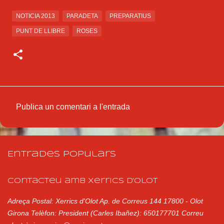
NOTICIA 2013
PARADETA
PREPARATIUS
PUNT DE LLIBRE
ROSES
Publica un comentari a l'entrada
C
o
m
Entrades populars
e
n
Contacteu amb Xerrics d'Olot
t
Adreça Postal: Xerrics d'Olot Ap. de Correus 144 17800 - Olot
a
Girona Telèfon: President (Carles Ibañez): 650177701 Correu
r