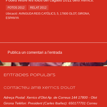
Podeu veure les
fotos del cagatió 2012 dels Xerrics
.
FOTOS 2012
RELAT 2012
Ubicació:
AVINGUDA REIS CATÒLICS, 5, 17800 OLOT, GIRONA,
ESPANYA
Publica un comentari a l'entrada
C
o
m
Entrades populars
e
n
Contacteu amb Xerrics d'Olot
t
Adreça Postal: Xerrics d'Olot Ap. de Correus 144 17800 - Olot
a
Girona Telèfon: President (Carles Ibañez): 650177701 Correu
r